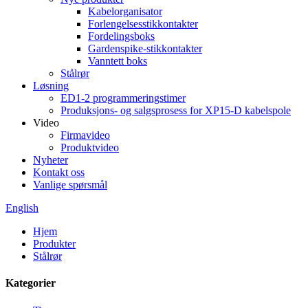
Kabelorganisator
Forlengelsesstikkontakter
Fordelingsboks
Gardenspike-stikkontakter
Vanntett boks
Stålrør
Løsning
ED1-2 programmeringstimer
Produksjons- og salgsprosess for XP15-D kabelspole
Video
Firmavideo
Produktvideo
Nyheter
Kontakt oss
Vanlige spørsmål
English
Hjem
Produkter
Stålrør
Kategorier