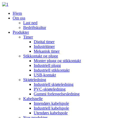
Hjem
Om oss
Last ned
Bedriftskultur
Produkter
Timer
Digital timer
Industritimer
Mekanisk timer
Stikkontakt og plugg
Monter plugg og stikkontakt
Industriell plugg
Industriell stikkontakt
USB-kontakt
Skjøteledning
Industriell skjøteledning
PVC-skjøteledning
Gummi forlengelsesledning
Kabelsnelle
Innendørs kabelspole
Industriell kabelspole
Utendørs kabelspole
Nye produkter