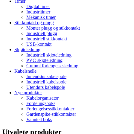
Timer
Digital timer
Industritimer
Mekanisk timer
Stikkontakt og plugg
Monter plugg og stikkontakt
Industriell plugg
Industriell stikkontakt
USB-kontakt
Skjøteledning
Industriell skjøteledning
PVC-skjøteledning
Gummi forlengelsesledning
Kabelsnelle
Innendørs kabelspole
Industriell kabelspole
Utendørs kabelspole
Nye produkter
Kabelorganisator
Fordelingsboks
Forlengelsesstikkontakter
Gardenspike-stikkontakter
Vanntett boks
Utvalgte produkter